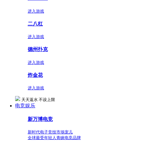
进入游戏
二八杠
进入游戏
德州扑克
进入游戏
炸金花
进入游戏
天天返水 不设上限
电竞娱乐
新万博电竞
新时代电子竞技市场宠儿
全球最受年轻人青睐电竞品牌