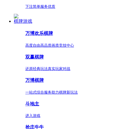
下注简单服务优质
棋牌游戏
万博欢乐棋牌
高度自由高品质画质竞技中心
双赢棋牌
还原经典玩法真实玩家对战
万博棋牌
一站式综合服务助力棋牌新玩法
斗地主
进入游戏
抢庄牛牛