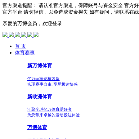
官方渠道提醒： 请认准官方渠道，保障账号与资金安全 官方好记域名：m
官方平台 请勿轻信，以免造成资金损失 如有疑问，请联系在线客服或
亲爱的万博会员，
欢迎登录
首 页
体育赛事
新万博体育
亿万玩家硬核装备
实现赛事自由, 享尽极速快感
新欧洲体育
汇聚全球亿万体育爱好者
为您带来卓越的运动投注体验
万博体育